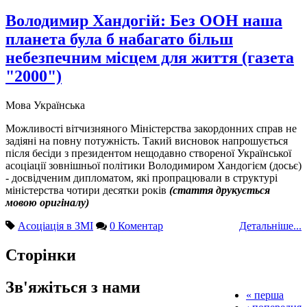
Володимир Хандогій: Без ООН наша
планета була б набагато більш
небезпечним місцем для життя (газета
"2000")
Мова
Українська
Можливості вітчизняного Міністерства закордонних справ не
задіяні на повну потужність. Такий висновок напрошується
після бесіди з президентом нещодавно створеної Української
асоціації зовнішньої політики Володимиром Хандогієм (досьє)
- досвідченим дипломатом, які пропрацювали в структурі
міністерства чотири десятки років
(стаття друкується
мовою оригіналу)
Асоціація в ЗМІ
0 Коментар
Детальніше...
Сторінки
Зв'яжіться з нами
« перша