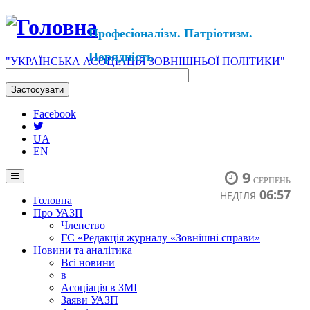
Професіоналізм. Патріотизм.
Порядність
"УКРАЇНСЬКА АСОЦІАЦІЯ ЗОВНІШНЬОЇ ПОЛІТИКИ"
Facebook
UA
EN
9
СЕРПЕНЬ
06:57
НЕДІЛЯ
Головна
Про УАЗП
Членство
ГС «Редакція журналу «Зовнішні справи»
Новини та аналітика
Всі новини
в
Асоціація в ЗМІ
Заяви УАЗП