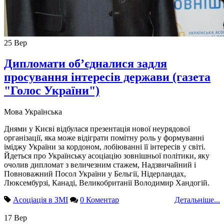
25
Вер
Дипломати об’єдналися задля
просування інтересів держави (газета
"Голос України")
Мова
Українська
Днями у Києві відбулася презентація нової неурядової
організації, яка може відіграти помітну роль у формуванні
іміджу України за кордоном, лобіюванні її інтересів у світі.
Йдеться про Українську асоціацію зовнішньої політики, яку
очолив дипломат з величезним стажем, Надзвичайний і
Повноважний Посол України у Бельгії, Нідерландах,
Люксембурзі, Канаді, Великобританії Володимир Хандогій.
Асоціація в ЗМІ
0 Коментар
Детальніше...
17
Вер