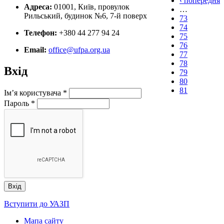
‹ попередня
Адреса:
01001, Київ, провулок
…
Рильський, будинок №6, 7-й поверх
73
74
Телефон:
+380 44 277 94 24
75
76
Email:
office@ufpa.org.ua
77
78
Вхід
79
80
81
Ім’я користувача
*
Пароль
*
Вступити до УАЗП
Мапа сайту