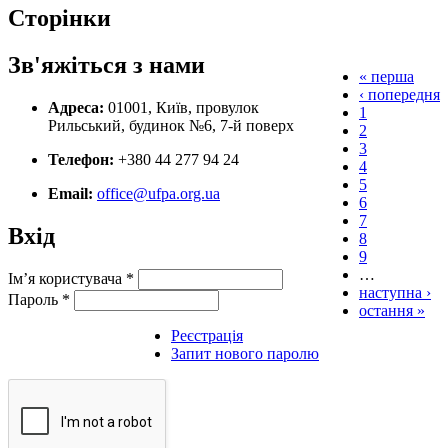
Сторінки
Зв'яжіться з нами
« перша
‹ попередня
Адреса:
01001, Київ, провулок
1
Рильський, будинок №6, 7-й поверх
2
3
Телефон:
+380 44 277 94 24
4
5
Email:
office@ufpa.org.ua
6
7
Вхід
8
9
…
Ім’я користувача
*
наступна ›
Пароль
*
остання »
Реєстрація
Запит нового паролю