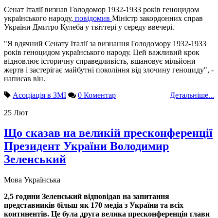
Сенат Італії визнав Голодомор 1932-1933 років геноцидом
українського народу,
повідомив
Міністр закордонних справ
України Дмитро Кулеба у твіттері у середу ввечері.
"Я вдячний Сенату Італії за визнання Голодомору 1932-1933
років геноцидом українського народу. Цей важливий крок
відновлює історичну справедливість, вшановує мільйони
жертв і застерігає майбутні покоління від злочину геноциду", -
написав він.
Асоціація в ЗМІ
0 Коментар
Детальніше...
25
Лют
Що сказав на великій пресконференції
Президент України Володимир
Зеленський
Мова
Українська
2,5 години Зеленський відповідав на запитання
представників більш як 170 медіа з України та всіх
континентів. Це була друга велика пресконференція глави