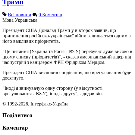
Трамп
Всі новини
0 Коментар
Мова
Українська
Президент США Дональд Трамп у вівторок заявив, що
припинення російсько-української війни залишається одним з
його важливих пріоритетів.
"Це питання (Україна та Росія - ІФ-У) перебуває дуже високо в
цьому списку (пріоритетів)", - сказав американський лідер під
час зустрічі з канцлером ФРН Фрідріхом Мерцом.
Президент США висловив сподівання, що врегулювання буде
досягнуто.
"Іноді я звинувачую одну сторону (у відсутності
врегулювання - ІФ-У), іноді - другу", - додав він.
© 1992-2026, Інтерфакс-Україна.
Поділитися
Коментар